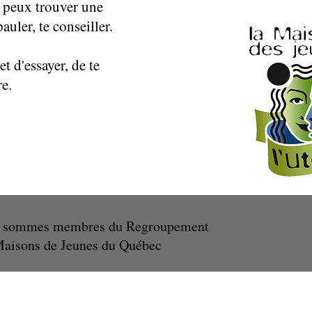
u peux trouver une
pauler, te conseiller.
et d'essayer, de te
re.
 sommes membres du Regroupement
Maisons de Jeunes du Québec