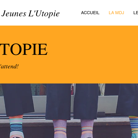
 Jeunes L'Utopie
ACCUEIL
LA MDJ
L
UTOPIE
'attend!