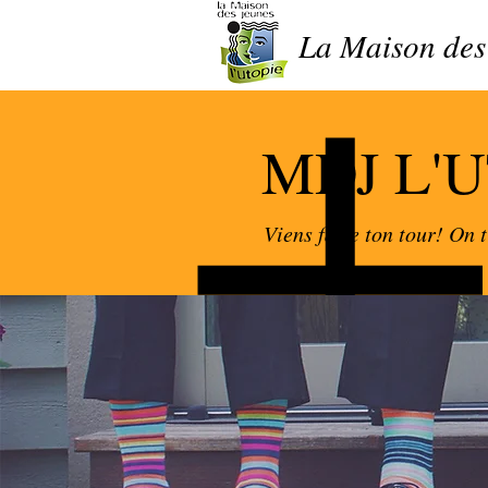
La Maison des
MDJ L'
Viens faire ton tour! On t